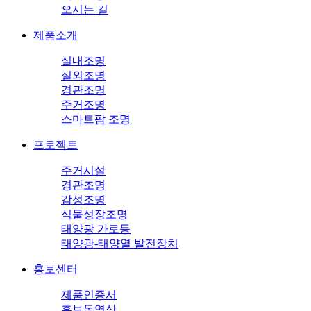
오시는 길
제품소개
실내조명
실외조명
경관조명
주거조명
스마트팜 조명
프로젝트
주거시설
경관조명
감성조명
식물성장조명
태양광 가로등
태양광-태양열 발전장치
홍보센터
제품인증서
홍보동영상