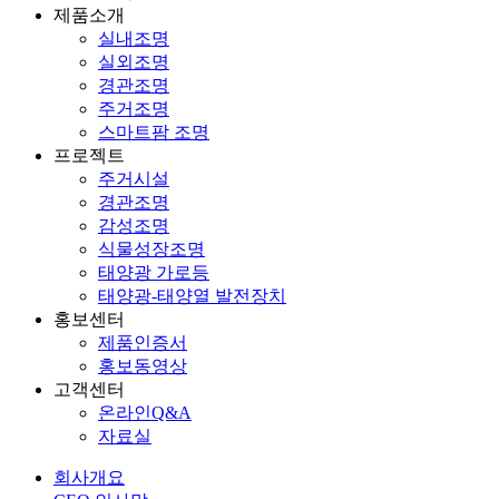
제품소개
실내조명
실외조명
경관조명
주거조명
스마트팜 조명
프로젝트
주거시설
경관조명
감성조명
식물성장조명
태양광 가로등
태양광-태양열 발전장치
홍보센터
제품인증서
홍보동영상
고객센터
온라인Q&A
자료실
회사개요