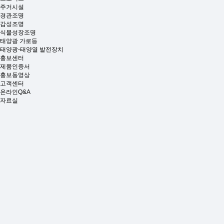
주거시설
경관조명
감성조명
식물성장조명
태양광 가로등
태양광-태양열 발전장치
홍보센터
제품인증서
홍보동영상
고객센터
온라인Q&A
자료실