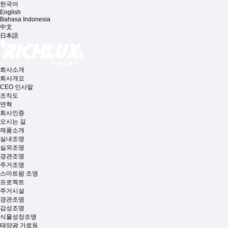
한국어
English
Bahasa Indonesia
中文
日本語
회사소개
회사개요
CEO 인사말
조직도
연혁
회사인증
오시는 길
제품소개
실내조명
실외조명
경관조명
주거조명
스마트팜 조명
프로젝트
주거시설
경관조명
감성조명
식물성장조명
태양광 가로등