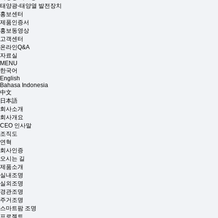
태양광-태양열 발전장치
홍보센터
제품인증서
홍보동영상
고객센터
온라인Q&A
자료실
MENU
한국어
English
Bahasa Indonesia
中文
日本語
회사소개
회사개요
CEO 인사말
조직도
연혁
회사인증
오시는 길
제품소개
실내조명
실외조명
경관조명
주거조명
스마트팜 조명
프로젝트