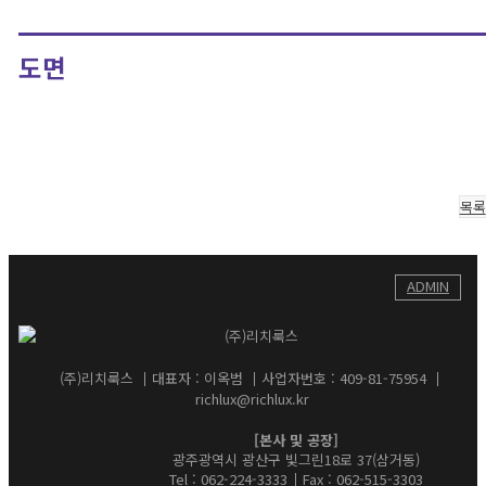
도면
목록
ADMIN
(주)리치룩스
대표자 : 이옥범
사업자번호 : 409-81-75954
richlux@richlux.kr
[본사 및 공장]
광주광역시 광산구 빛그린18로 37(삼거동)
Tel : 062-224-3333
Fax : 062-515-3303