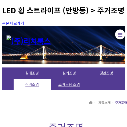
LED 횡 스트라이프 (안방등) > 주거조명
본문 바로가기
실내조명
실외조명
경관조명
주거조명
스마트팜 조명
-
제품소개
-
주거조
주거조명