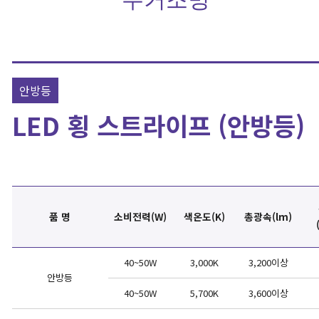
안방등
LED 횡 스트라이프 (안방등)
품 명
소비전력
(W)
색온도
(K)
총광속(lm)
40~50W
3,000K
3,200이상
안방등
40~50W
5,700K
3,600이상