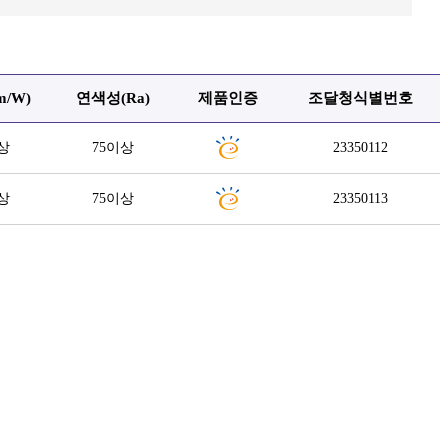
m/W)
연색성(Ra)
제품인증
조달청식별번호
상
75이상
23350112
상
75이상
23350113