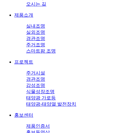
오시는 길
제품소개
실내조명
실외조명
경관조명
주거조명
스마트팜 조명
프로젝트
주거시설
경관조명
감성조명
식물성장조명
태양광 가로등
태양광-태양열 발전장치
홍보센터
제품인증서
홍보동영상