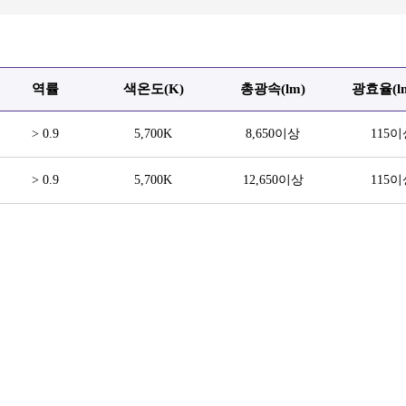
역률
색온도
(K)
총광속(lm)
광효율(l
> 0.9
5,700K
8,650이상
115이
> 0.9
5,700K
12,650이상
115이