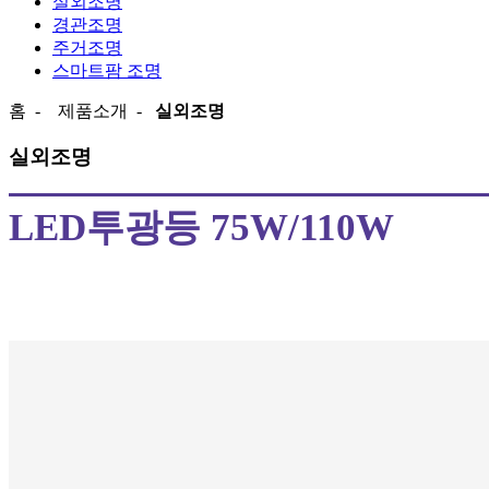
실외조명
경관조명
주거조명
스마트팜 조명
홈
-
제품소개
-
실외조명
실외조명
LED투광등 75W/110W