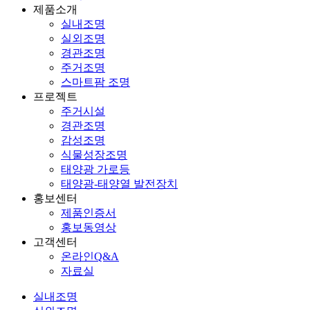
제품소개
실내조명
실외조명
경관조명
주거조명
스마트팜 조명
프로젝트
주거시설
경관조명
감성조명
식물성장조명
태양광 가로등
태양광-태양열 발전장치
홍보센터
제품인증서
홍보동영상
고객센터
온라인Q&A
자료실
실내조명