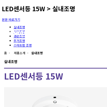
LED센서등 15W > 실내조명
본문 바로가기
실내조명
실외조명
경관조명
주거조명
스마트팜 조명
홈
-
제품소개
-
실내조명
실내조명
LED센서등 15W