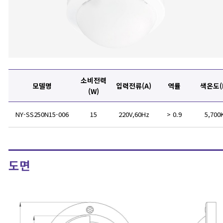
소비전력
모델명
입력전류
(A)
역률
색온도
(
(W)
NY-SS250N15-006
15
220V,60Hz
> 0.9
5,700
도면